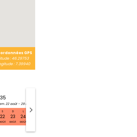
ordonnées GPS
itude : 46.29753
ngitude : 7.39940
S35
S36
am. 22 août - 29 août
sam. 29 août - 05 sept.
S
D
L
M
M
J
V
S
D
L
M
M
22
23
24
25
26
27
28
29
30
31
01
02
août
août
août
août
août
août
août
août
août
août
sept.
sept.