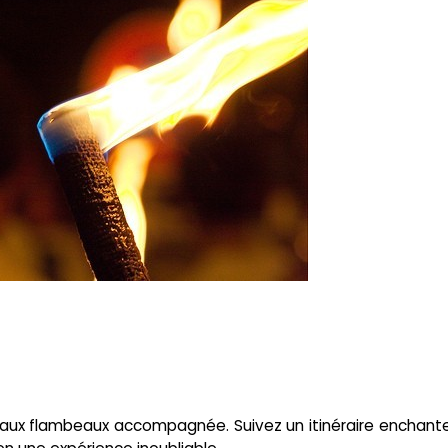
x flambeaux accompagnée. Suivez un itinéraire enchanteu