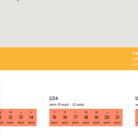
Co
Lat
Lo
S34
sam. 15 août - 22 août
s
M
M
J
V
S
D
L
M
M
J
V
S32 sam. 01 août - 08 août
1
12
13
14
15
16
17
18
19
20
21
ût
août
août
août
août
août
août
août
août
août
août