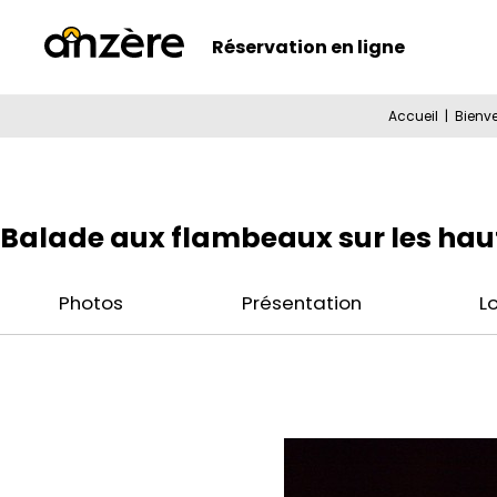
Réservation en ligne
Accueil
|
Bienv
Balade aux flambeaux sur les hau
Photos
Présentation
L