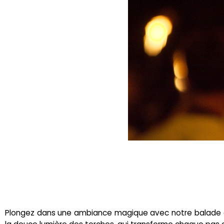
Plongez dans une ambiance magique avec notre balade au