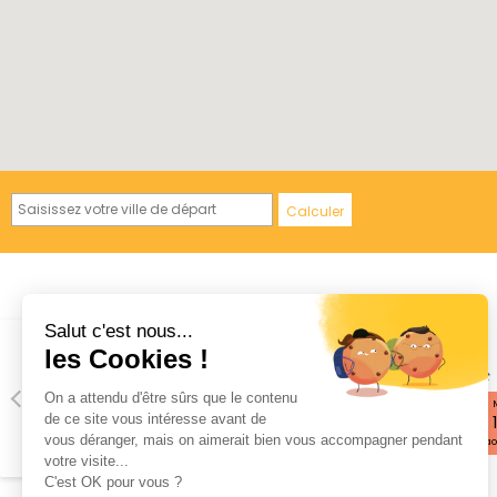
Calculer
S32
S33
sam. 01 août - 08 août
sam. 08 août - 15 août
S
D
L
M
M
J
V
S
D
L
01
02
03
04
05
06
07
08
09
10
1
août
août
août
août
août
août
août
août
août
août
ao